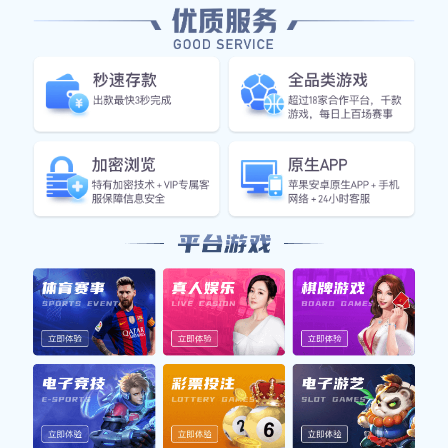
智力大学以其丰富的学术资源而闻名，拥有多个国家级
研究中心和实验室。这些资源不仅包括先进的设备，还
涵盖了大量的图书资料和数据库。这种优势使得智力大
学能够为学生和研究人员提供充足的信息支持，从而促
进创新性研究的发展。
相较之下，特木科虽然起步较晚，但近年来也在不断增
加对学术资源的投入。通过引进高端设备和建立合作网
络，特木科逐渐缩小了与智力大学之间的差距。此外，
特木科还注重开放共享，通过与其他院校合作，共同开
发科研项目，以提高整体学术水平。
然而，在具体实施过程中，两校之间仍存在着明显差
异。智力大学由于其雄厚基础，更容易吸引顶尖人才。
而特木科虽然在努力追赶，但面对人才流失的问题依然
严峻。因此，在学术资源方面，两校各有千秋，但智力
大学显然占据了一定优势。