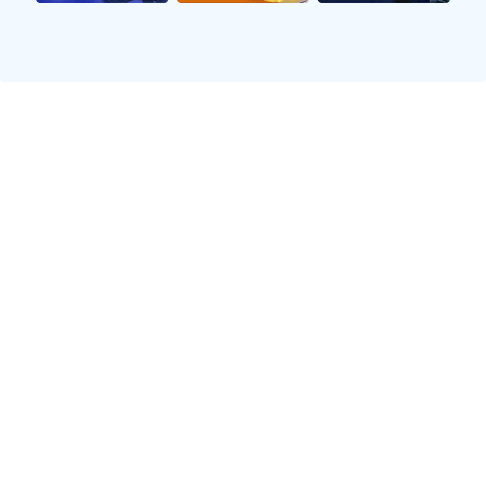
从历史交锋来看，塞尔维亚无疑是一个强大的对手，其
丰富的国际比赛经验和深厚的篮球底蕴使得每一次对决
都充满悬念。而中国队则需要不断总结教训，以提升自
己在国际赛场上的竞争力。
2、战术风格与打法特点
谈到两队的战术风格，中国队近年来逐渐向快速攻防转
型，在快节奏下寻求机会。这种打法强调运动员之间的
默契配合，以及快速反击所带来的得分机会。然而，由
于整体身体素质和技术水平仍有所欠缺，中国队在面对
像塞尔维亚这样具备高度组织性的球队时，往往会遭遇
困难。
相比之下，塞尔维亚则以其严谨细致著称。他们擅长利
用团队配合，通过精确传球和灵活跑动来创造投篮空
间。在防守端，塞尔维亚则注重身体对抗和区域防守，
使得对手很难找到轻松得分的位置。这种高水平、高效