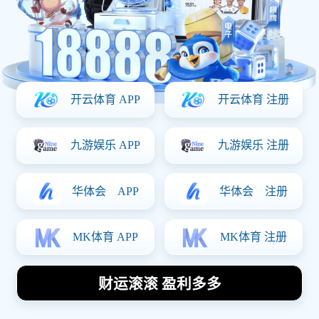
中国与塞尔维亚篮球对
决胜负分析及未来走势
预测
2026-03-16
本文将对中国与塞尔维亚篮球队的对决进行深入分析，
探讨两队在历史交锋、战术风格、球员实力以及未来走
势等方面的特点。首先，我们将回顾两国在篮球领域的
发展历程，分析他们在国际赛事中的表现及彼此之间的
历史交锋记录；接着，将讨论两队的战术特点和打法风
格，包括进攻与防守策略；随后，重点分析双方球员的
个人能力及团队配合状况；最后，我们将预测未来的对
决走势及可能出现的新变化。通过综合分析，我们希望