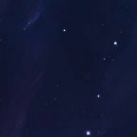
队便开始了频繁的交手。根据统计数据，迄今为止，他
以明显优势占据胜利的一方。在这些比赛中，恒大取得
战绩无疑为恒大的强势表现提供了有力证明。
。例如，在2014年的超级杯上，恒大凭借于汉超的一
迷热议的话题。此外，两队在联赛中的几场焦点之战
同决赛般重要。
制造麻烦，但总体而言，恒大的表现更为稳健且高
上的差距，以及不同阶段球队发展的特点。
队历史的重要转折点。其中最具代表性的一场是2017
大。虽然最终以0-1败北，但国安展现出的顽强斗志让
一度让恒大发揮受限，这场失利促使恒大开始重新审