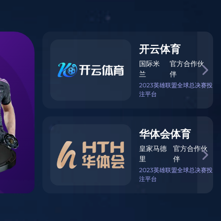
业服务
交流
BB贝博官方网站
询价