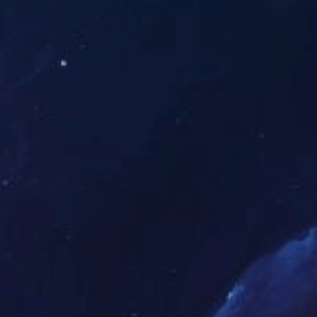
主营产品
新闻发布
企业服务
交流
BB贝博官方网站
热门资讯