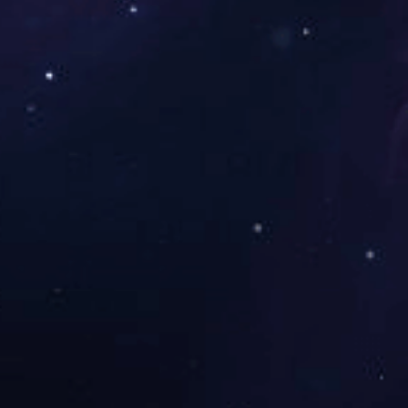
综上所述，无论是球员还是教练层面的变化，
竞技状态，也使得每一场较量都充满悬念与期
4、未来发展趋势预测
展望未来，可以预见的是，两支球队仍将在中
完善，各级联赛水平提高，本土年轻球员逐渐
战。同时，由于政策限制及经济因素，一些俱
发生变化。
此外，两队之间日益增强的竞争关系也意味着
大背景下，我们有理由相信即便过去存在较明
逆转。不论如何，他们之间持续演绎的新篇章
之一。