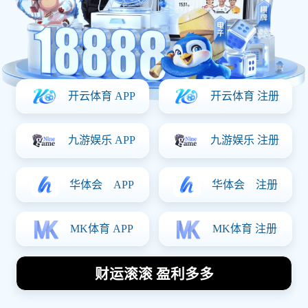
篮球明星是否会选择来
中国联赛打球的背后原
因与影响分析
2026-05-07
近年来，越来越多的篮球明星选择来中国联赛打球，这
一现象引起了广泛关注。本文将从多个方面分析篮球明
星选择来到中国联赛的背后原因以及可能带来的影响。
首先，从经济因素来看，中国联赛提供了丰厚的薪资待
遇，这是吸引许多球员的重要原因。其次，竞技环境也
是一个关键因素，尽管CBA的水平与NBA存在差距，但
其发展潜力和市场前景吸引着不少球员。此外，文化交
流和影响力也是不可忽视的一部分，许多球星希望通过