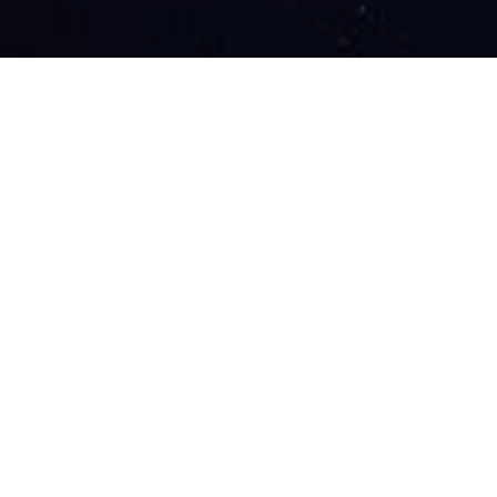
导航
了解
BB贝博艾弗森(中国区)股份有限公司-
Official website【五星推荐】是中国最
主营
好的体育运营商。BB贝博艾弗森官网
新闻
提供网页版/手机版全站app下载。注册
登录平台后即可在线试看各种最新的体
企业
育信息和产品。24小时在线服务，欢迎
交流
前来体验！
Sit
Copyri