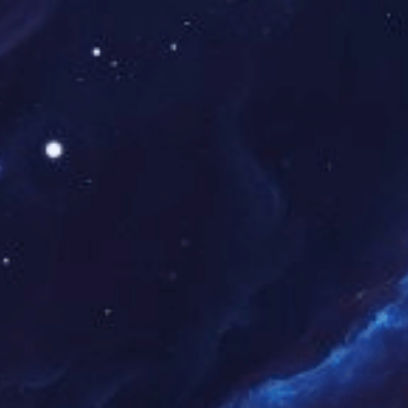
术打法有所调整，更加注重快速反击和防守稳固。这
能最大程度发挥出球员们各自的优势。同时，多样化
提升。
进行了系统性的训练，以确保能够适应高强度比赛所
信心，也为冲击世界杯目标奠定了基础。
要因素。在未来的40强赛中，菲律宾将在本土进行几
热情如潮的主场球迷支持，为球队增添了不少信心。
。前往客场作战，不仅要面对陌生环境，还有来自主
此，在客场，每位球员都需要树立起坚韧不拔的精神，