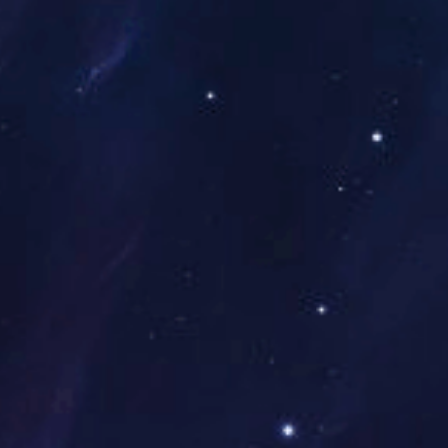
中面临相对复杂的赛程。在小组赛阶段，他们将与多支实
亚队这样的传统强队相比，其他对手则可能相对较
力较弱的对手，这无疑是一个争取开门红的大好机
士气，为后续更加艰苦的赛事打下良好的基础。
挑战。在与顶级强队交锋时，不仅要求球员们具备更
质来应对巨大的压力。这些都是决定他们能否成功晋
工作正在紧锣密鼓地进行中。从球员阵容来看，新老
充满活力与冲劲；另一方面，有经验丰富的老将可以