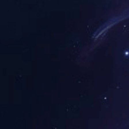
教练团队方面，在新任主教练带领下，球队战
种战术思路不仅适合他们目前的人才结构，也
的训练方法也让球员们在技术上得到了进一步
此外，相比以往，这支国家队在体能储备上也
需。这些积极变化为接下来的赛事积累了充足
3、主客场表现影响
主场作战一直以来被认为是增强球队胜算的重
场关键赛事，这不仅意味着熟悉的环境，还有
然而，当涉及到客场比赛时，形势则截然不同
队球迷施加的
BB贝博官方网站
不利影响。因
以克服外部压力，并尽可能发挥出平常水平。