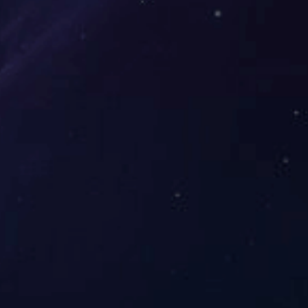
不论是主场还是客场，都必须认真对待每一场比赛，
素
际大赛中的表现并不算突出，但近年来逐渐崛起，让
破，仅依靠过往的数据是不够的，更需要关注心理层
验而感到紧张，因此，在心理辅导方面也显得尤为重
拟比赛等方式帮助球员减轻压力，提高应变能力，使
同努力追求目标，让每一位成员都感受到自己身上的
键时刻奋勇争先，共同创造佳绩，实现通往世界杯之