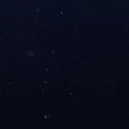
区40强赛中面临着诸多挑战，同时也蕴藏着无限可能。
理因素，各个方面都直接影响着这支国家队能否实现
来的日子里，全体热爱足球的人士都应给予更多支持
篇章！
都是一种荣耀。期待菲律宾国足能够克服困难，把握
去追逐那颗属于自己的世界杯梦想星辰！
下一篇