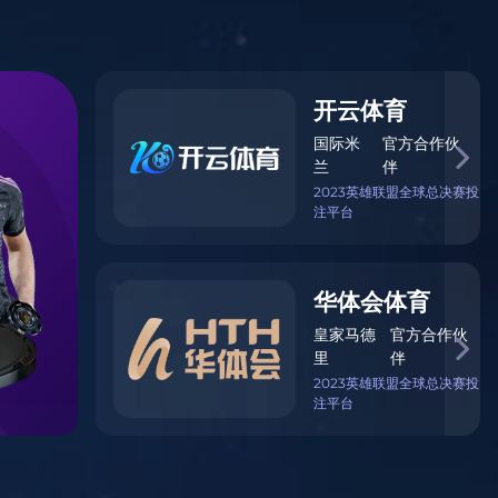
业服务
交流
BB贝博官方网站
询价